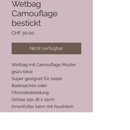
Wetbag
Camouflage
bestickt
Preis
CHF 30.00
Nicht verfügbar
Wetbag mit Camouflage Muster
grün/olive
Super geeignet für nasse
Badesachen oder
Fitnessbekleidung.
Grösse 29x 16 x 12cm
Innenfutter kann mit feuchtem
Lappen abgewischt werden
Aussen beschichtete Baumwolle