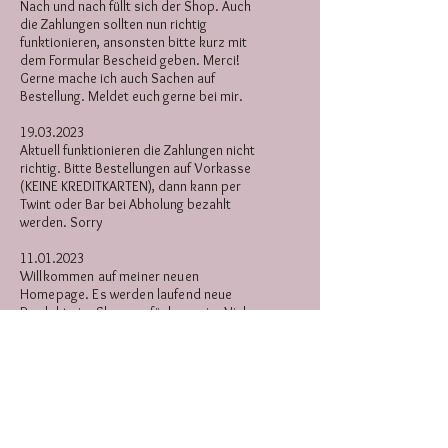
Nach und nach füllt sich der Shop. Auch
die Zahlunge
n sollten nun richtig
funktionieren, ansonsten bitte kurz mit
dem Formular Bescheid geben. Merci!
Gerne mache ich auch Sachen auf
Bestellung. Meldet euch gerne bei mir.
19.03.2023
Aktuell funktionieren die Zahlungen nicht
richtig.
Bitte Bestellungen auf Vorkasse
(KEINE KREDI
TKARTEN), dann kann per
Twint oder Bar bei Abholung bezahlt
werden. Sorry
11.01.2023
Willkommen auf meiner neuen
Homepage. Es werden laufend neue
Produkte im Shop verfügbar sein. Viel
Spass beim stöbern.