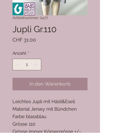
Artikelnummer: 0477
Jupli Gr.110
Preis
CHF 31.00
Anzahl
*
In den Warenkorb
Leichtes Jupli mit Häsli&Eseli
Material Jersey mit Bündchen
Farbe blassblau
Grösse 110
Grösse immer Körpergrösse +/-
3cm