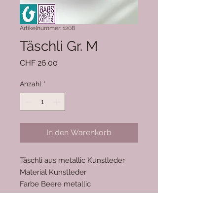
Artikelnummer: 1208
Täschli Gr. M
Preis
CHF 26.00
Anzahl
*
In den Warenkorb
Täschli aus metallic Kunstleder
Material Kunstleder
Farbe Beere metallic
Grösse M
Schnittmuster Pattydoo "Geo-Bag"