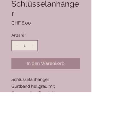
Schlüsselanhänge
r
Preis
CHF 8.00
Anzahl
*
In den Warenkorb
Schlüsselanhänger
Gurtband hellgrau mit
Ornamenten-Band olive