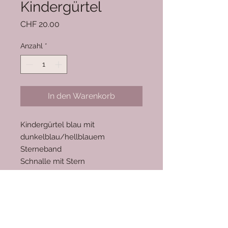
Kindergürtel
Preis
CHF 20.00
Anzahl
*
In den Warenkorb
Kindergürtel blau mit
dunkelblau/hellblauem
Sterneband
Schnalle mit Stern
Länge ca. 80cm